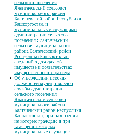
сельского поселения
Ялангачевский сельсовет
муниципального района
Балтачевский район Республики
Башкортостан, и
муниципальными служащими
администрации сельского
поселения Ялангачевский
сельсовет муниципального
района Балтачевский район
Республики Башкортостан
сведений о доходах, об
имуществе и обязательствах
имущественного характера
Об утверждении перечня
должностей муниципальной
службы администрации
сельского поселения
Ялангачевский сельсовет
муниципального района
Балтачевский район Республики
Башкортостан, при назначении
на которые граждане и при
замещении которых
муниципальные служащие