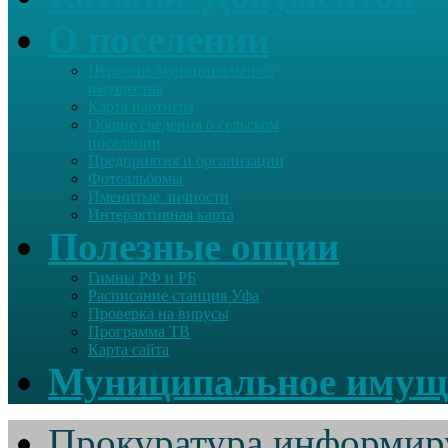
О поселении
Перечень муниципального
имущества
Карта партнера
Общие сведения о сельском
поселении
Предприятия и организации
Фотоальбомы
Именитые личности
Интерактивная карта
Полезные опции
Гимны РФ и РБ
Расписание станция Уфа
Проверка на вирусы
Программа ТВ
Карта сайта
Муниципальное имущ
Прокуратура информир