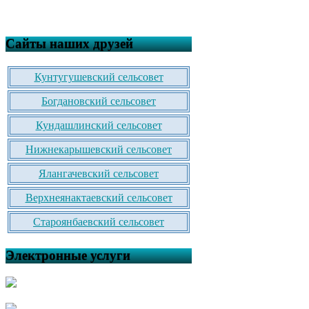
Сайты наших друзей
Кунтугушевский сельсовет
Богдановский сельсовет
Кундашлинский сельсовет
Нижнекарышевский сельсовет
Ялангачевский сельсовет
Верхнеянактаевский сельсовет
Староянбаевский сельсовет
Электронные услуги