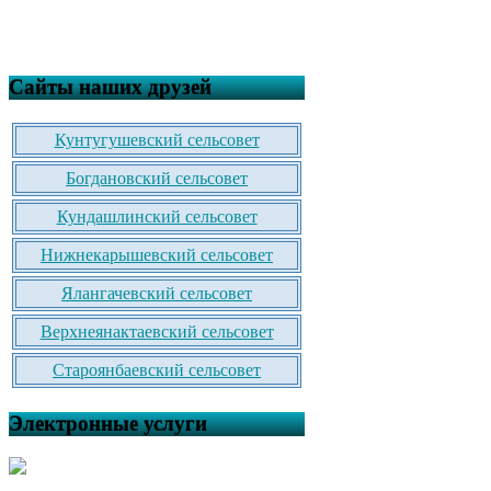
Сайты наших друзей
Кунтугушевский сельсовет
Богдановский сельсовет
Кундашлинский сельсовет
Нижнекарышевский сельсовет
Ялангачевский сельсовет
Верхнеянактаевский сельсовет
Староянбаевский сельсовет
Электронные услуги