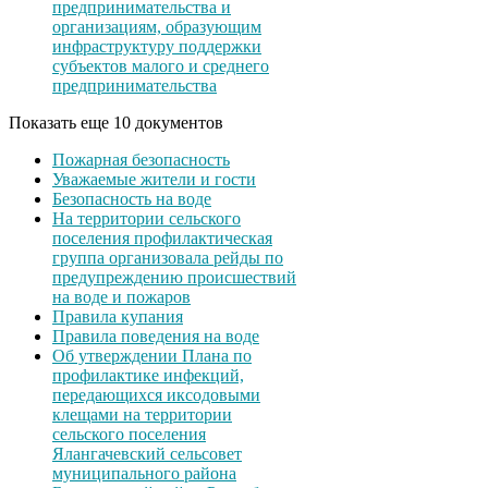
предпринимательства и
организациям, образующим
инфраструктуру поддержки
субъектов малого и среднего
предпринимательства
Показать еще 10 документов
Пожарная безопасность
Уважаемые жители и гости
Безопасность на воде
На территории сельского
поселения профилактическая
группа организовала рейды по
предупреждению происшествий
на воде и пожаров
Правила купания
Правила поведения на воде
Об утверждении Плана по
профилактике инфекций,
передающихся иксодовыми
клещами на территории
сельского поселения
Ялангачевский сельсовет
муниципального района