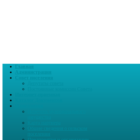
Главная
Администрация
Совет поселения
Депутаты совета
Постоянные комиссии Совета
Интернет-приемная
Каталог Документов
О поселении
Перечень муниципального
имущества
Карта партнера
Общие сведения о сельском
поселении
Предприятия и организации