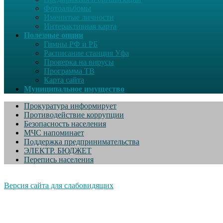
Фотоальбомы
Именитые личности
Интерактивная карта
Полезные опции
Гимны РФ и РБ
Расписание станция Уфа
Проверка на вирусы
Программа ТВ
Карта сайта
Муниципальное имущество
Прокуратура информирует
Противодействие коррупции
Безопасность населения
МЧС напоминает
Поддержка предпринимательства
ЭЛЕКТР. БЮДЖЕТ
Перепись населения
Версия сайта для слабовидящих