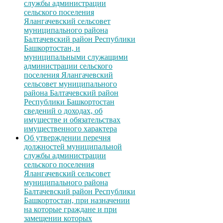
службы администрации
сельского поселения
Ялангачевский сельсовет
муниципального района
Балтачевский район Республики
Башкортостан, и
муниципальными служащими
администрации сельского
поселения Ялангачевский
сельсовет муниципального
района Балтачевский район
Республики Башкортостан
сведений о доходах, об
имуществе и обязательствах
имущественного характера
Об утверждении перечня
должностей муниципальной
службы администрации
сельского поселения
Ялангачевский сельсовет
муниципального района
Балтачевский район Республики
Башкортостан, при назначении
на которые граждане и при
замещении которых