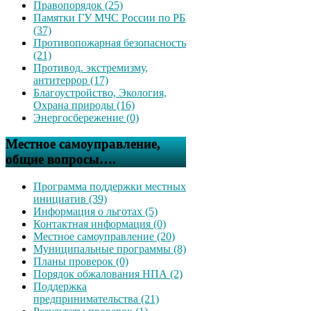
Правопорядок (25)
Памятки ГУ МЧС России по РБ
(37)
Противопожарная безопасность
(21)
Противод. экстремизму,
антитеррор (17)
Благоустройство, Экология,
Охрана природы (16)
Энергосбережение (0)
Местное самоуправление,
общие вопросы….
Программа поддержки местных
инициатив (39)
Информация о льготах (5)
Контактная информация (0)
Местное самоуправление (20)
Муниципальные программы (8)
Планы проверок (0)
Порядок обжалования НПА (2)
Поддержка
предпринимательства (21)