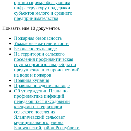
организациям, образующим
инфраструктуру поддержки
субъектов малого и среднего
предпринимательства
Показать еще 10 документов
Пожарная безопасность
Уважаемые жители и гости
Безопасность на воде
На территории сельского
поселения профилактическая
группа организовала рейды по
предупреждению происшествий
на воде и пожаров
Правила купания
Правила поведения на воде
Об утверждении Плана по
профилактике инфекций,
передающихся иксодовыми
клещами на территории
сельского поселения
Ялангачевский сельсовет
муниципального района
Балтачевский район Республики