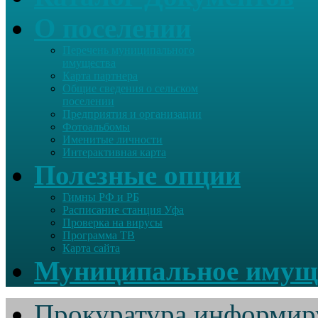
О поселении
Перечень муниципального
имущества
Карта партнера
Общие сведения о сельском
поселении
Предприятия и организации
Фотоальбомы
Именитые личности
Интерактивная карта
Полезные опции
Гимны РФ и РБ
Расписание станция Уфа
Проверка на вирусы
Программа ТВ
Карта сайта
Муниципальное имущ
Прокуратура информир