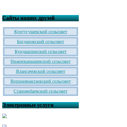
Сайты наших друзей
Кунтугушевский сельсовет
Богдановский сельсовет
Кундашлинский сельсовет
Нижнекарышевский сельсовет
Ялангачевский сельсовет
Верхнеянактаевский сельсовет
Староянбаевский сельсовет
Электронные услуги