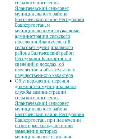
сельского поселения
Ялангачевский сельсовет
муниципального района
Балтачевский район Республики
Башкортостан, и
муниципальными служащими
администрации сельского
поселения Ялангачевский
сельсовет муниципального
района Балтачевский район
Республики Башкортостан
сведений о доходах, об
имуществе и обязательствах
имущественного характера
Об утверждении перечня
должностей муниципальной
службы администрации
сельского поселения
Ялангачевский сельсовет
муниципального района
Балтачевский район Республики
Башкортостан, при назначении
на которые граждане и при
замещении которых
муниципальные служащие