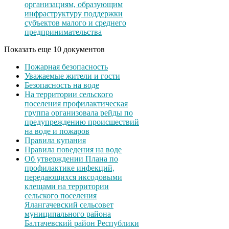
организациям, образующим
инфраструктуру поддержки
субъектов малого и среднего
предпринимательства
Показать еще 10 документов
Пожарная безопасность
Уважаемые жители и гости
Безопасность на воде
На территории сельского
поселения профилактическая
группа организовала рейды по
предупреждению происшествий
на воде и пожаров
Правила купания
Правила поведения на воде
Об утверждении Плана по
профилактике инфекций,
передающихся иксодовыми
клещами на территории
сельского поселения
Ялангачевский сельсовет
муниципального района
Балтачевский район Республики