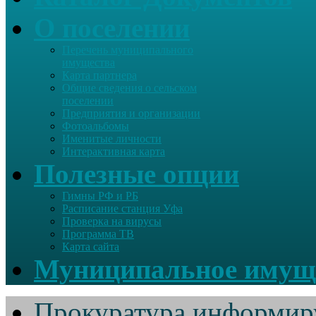
О поселении
Перечень муниципального
имущества
Карта партнера
Общие сведения о сельском
поселении
Предприятия и организации
Фотоальбомы
Именитые личности
Интерактивная карта
Полезные опции
Гимны РФ и РБ
Расписание станция Уфа
Проверка на вирусы
Программа ТВ
Карта сайта
Муниципальное имущ
Прокуратура информир