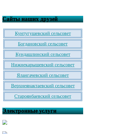
Сайты наших друзей
Кунтугушевский сельсовет
Богдановский сельсовет
Кундашлинский сельсовет
Нижнекарышевский сельсовет
Ялангачевский сельсовет
Верхнеянактаевский сельсовет
Староянбаевский сельсовет
Электронные услуги