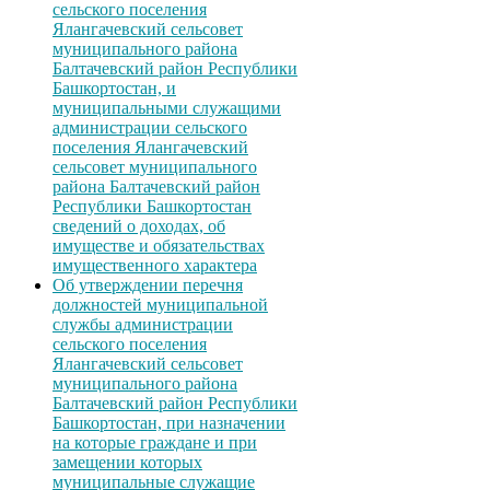
сельского поселения
Ялангачевский сельсовет
муниципального района
Балтачевский район Республики
Башкортостан, и
муниципальными служащими
администрации сельского
поселения Ялангачевский
сельсовет муниципального
района Балтачевский район
Республики Башкортостан
сведений о доходах, об
имуществе и обязательствах
имущественного характера
Об утверждении перечня
должностей муниципальной
службы администрации
сельского поселения
Ялангачевский сельсовет
муниципального района
Балтачевский район Республики
Башкортостан, при назначении
на которые граждане и при
замещении которых
муниципальные служащие