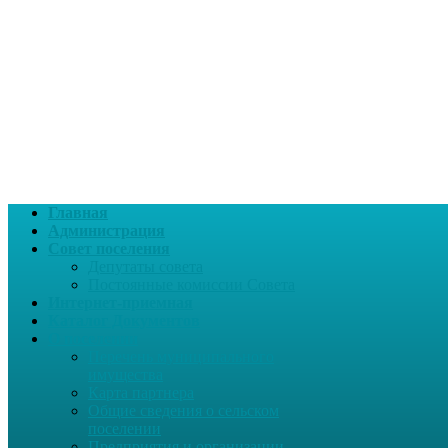
Главная
Администрация
Совет поселения
Депутаты совета
Постоянные комиссии Совета
Интернет-приемная
Каталог Документов
О поселении
Перечень муниципального
имущества
Карта партнера
Общие сведения о сельском
поселении
Предприятия и организации