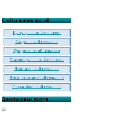
Сайты наших друзей
Кунтугушевский сельсовет
Богдановский сельсовет
Кундашлинский сельсовет
Нижнекарышевский сельсовет
Ялангачевский сельсовет
Верхнеянактаевский сельсовет
Староянбаевский сельсовет
Электронные услуги