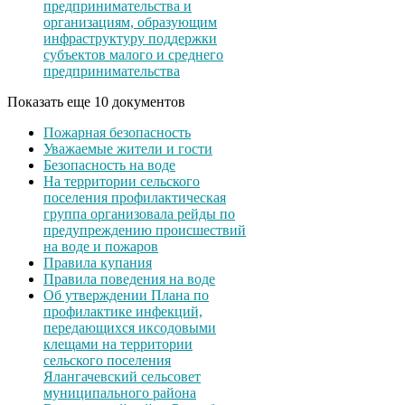
предпринимательства и
организациям, образующим
инфраструктуру поддержки
субъектов малого и среднего
предпринимательства
Показать еще 10 документов
Пожарная безопасность
Уважаемые жители и гости
Безопасность на воде
На территории сельского
поселения профилактическая
группа организовала рейды по
предупреждению происшествий
на воде и пожаров
Правила купания
Правила поведения на воде
Об утверждении Плана по
профилактике инфекций,
передающихся иксодовыми
клещами на территории
сельского поселения
Ялангачевский сельсовет
муниципального района