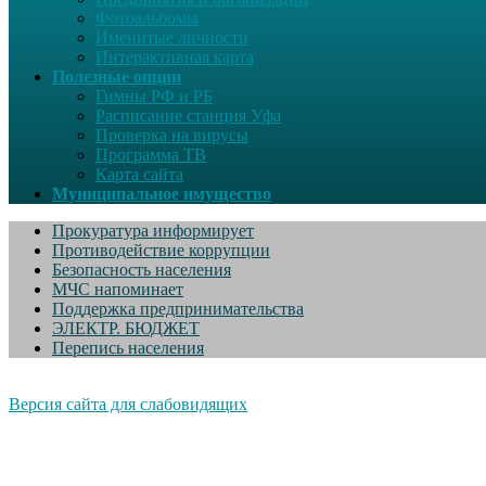
Фотоальбомы
Именитые личности
Интерактивная карта
Полезные опции
Гимны РФ и РБ
Расписание станция Уфа
Проверка на вирусы
Программа ТВ
Карта сайта
Муниципальное имущество
Прокуратура информирует
Противодействие коррупции
Безопасность населения
МЧС напоминает
Поддержка предпринимательства
ЭЛЕКТР. БЮДЖЕТ
Перепись населения
Версия сайта для слабовидящих