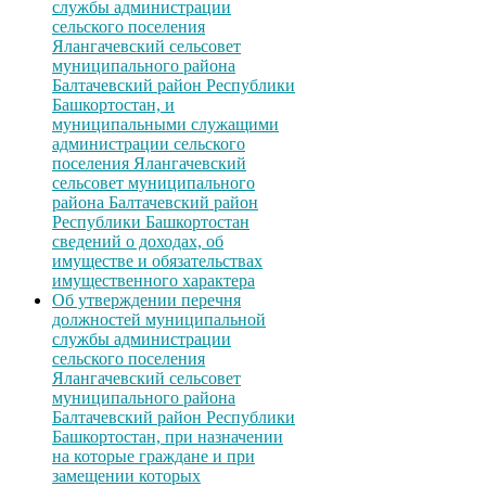
службы администрации
сельского поселения
Ялангачевский сельсовет
муниципального района
Балтачевский район Республики
Башкортостан, и
муниципальными служащими
администрации сельского
поселения Ялангачевский
сельсовет муниципального
района Балтачевский район
Республики Башкортостан
сведений о доходах, об
имуществе и обязательствах
имущественного характера
Об утверждении перечня
должностей муниципальной
службы администрации
сельского поселения
Ялангачевский сельсовет
муниципального района
Балтачевский район Республики
Башкортостан, при назначении
на которые граждане и при
замещении которых