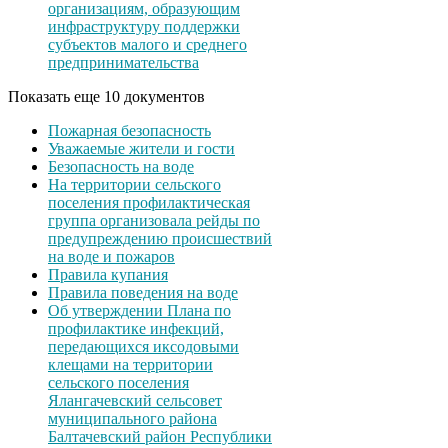
организациям, образующим
инфраструктуру поддержки
субъектов малого и среднего
предпринимательства
Показать еще 10 документов
Пожарная безопасность
Уважаемые жители и гости
Безопасность на воде
На территории сельского
поселения профилактическая
группа организовала рейды по
предупреждению происшествий
на воде и пожаров
Правила купания
Правила поведения на воде
Об утверждении Плана по
профилактике инфекций,
передающихся иксодовыми
клещами на территории
сельского поселения
Ялангачевский сельсовет
муниципального района
Балтачевский район Республики