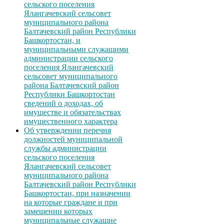
сельского поселения
Ялангачевский сельсовет
муниципального района
Балтачевский район Республики
Башкортостан, и
муниципальными служащими
администрации сельского
поселения Ялангачевский
сельсовет муниципального
района Балтачевский район
Республики Башкортостан
сведений о доходах, об
имуществе и обязательствах
имущественного характера
Об утверждении перечня
должностей муниципальной
службы администрации
сельского поселения
Ялангачевский сельсовет
муниципального района
Балтачевский район Республики
Башкортостан, при назначении
на которые граждане и при
замещении которых
муниципальные служащие