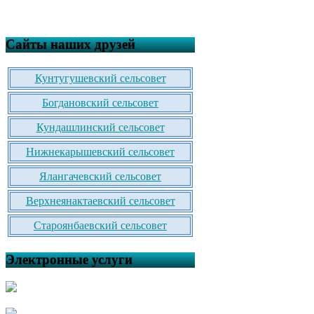
Сайты наших друзей
Кунтугушевский сельсовет
Богдановский сельсовет
Кундашлинский сельсовет
Нижнекарышевский сельсовет
Ялангачевский сельсовет
Верхнеянактаевский сельсовет
Староянбаевский сельсовет
Электронные услуги