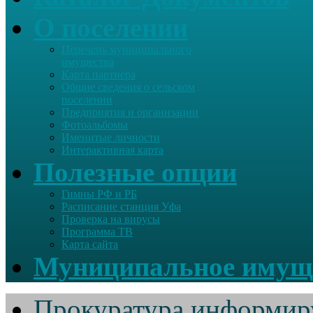
О поселении
Перечень муниципального
имущества
Карта партнера
Общие сведения о сельском
поселении
Предприятия и организации
Фотоальбомы
Именитые личности
Интерактивная карта
Полезные опции
Гимны РФ и РБ
Расписание станция Уфа
Проверка на вирусы
Программа ТВ
Карта сайта
Муниципальное имущ
Прокуратура информир