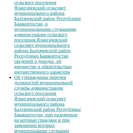
сельского поселения
Ялангачевский сельсовет
муниципального района
Балтачевский район Республики
Башкортостан, и
муниципальными служащими
администрации сельского
поселения Ялангачевский
сельсовет муниципального
района Балтачевский район
Республики Башкортостан
сведений о доходах, об
имуществе и обязательствах
имущественного характера
Об утверждении перечня
должностей муниципальной
службы администрации
сельского поселения
Ялангачевский сельсовет
муниципального района
Балтачевский район Республики
Башкортостан, при назначении
на которые граждане и при
замещении которых
муниципальные служащие