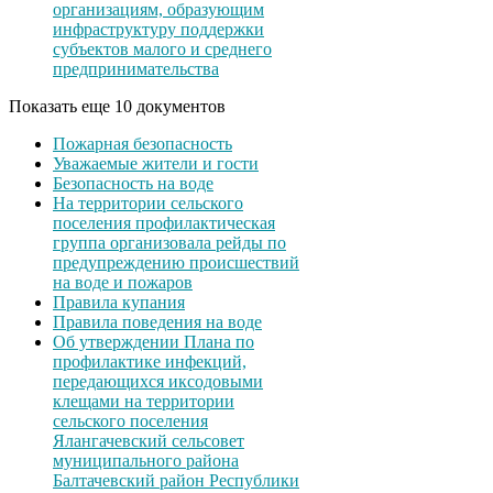
организациям, образующим
инфраструктуру поддержки
субъектов малого и среднего
предпринимательства
Показать еще 10 документов
Пожарная безопасность
Уважаемые жители и гости
Безопасность на воде
На территории сельского
поселения профилактическая
группа организовала рейды по
предупреждению происшествий
на воде и пожаров
Правила купания
Правила поведения на воде
Об утверждении Плана по
профилактике инфекций,
передающихся иксодовыми
клещами на территории
сельского поселения
Ялангачевский сельсовет
муниципального района
Балтачевский район Республики