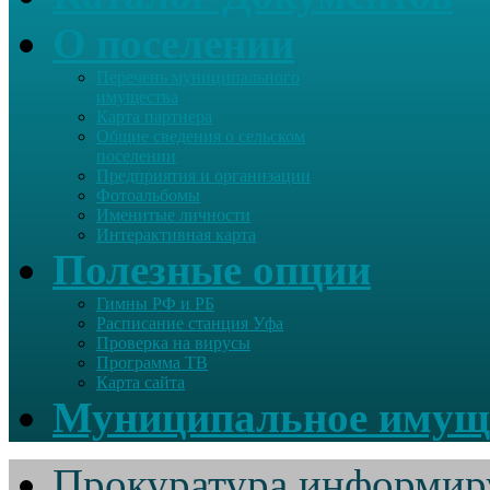
О поселении
Перечень муниципального
имущества
Карта партнера
Общие сведения о сельском
поселении
Предприятия и организации
Фотоальбомы
Именитые личности
Интерактивная карта
Полезные опции
Гимны РФ и РБ
Расписание станция Уфа
Проверка на вирусы
Программа ТВ
Карта сайта
Муниципальное имущ
Прокуратура информир