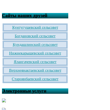
Сайты наших друзей
Кунтугушевский сельсовет
Богдановский сельсовет
Кундашлинский сельсовет
Нижнекарышевский сельсовет
Ялангачевский сельсовет
Верхнеянактаевский сельсовет
Староянбаевский сельсовет
Электронные услуги