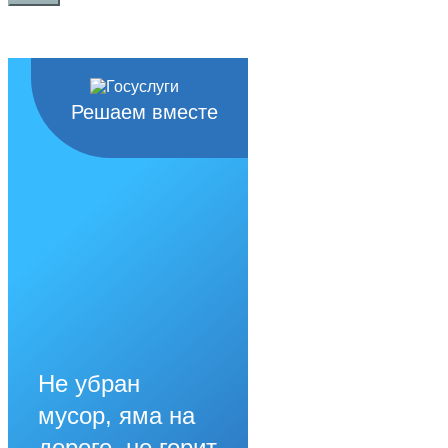
Решаем вместе
Не убран
мусор, яма на
дороге, не горит