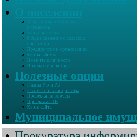
О поселении
Перечень муниципального
имущества
Карта партнера
Общие сведения о сельском
поселении
Предприятия и организации
Фотоальбомы
Именитые личности
Интерактивная карта
Полезные опции
Гимны РФ и РБ
Расписание станция Уфа
Проверка на вирусы
Программа ТВ
Карта сайта
Муниципальное имущ
Прокуратура информир