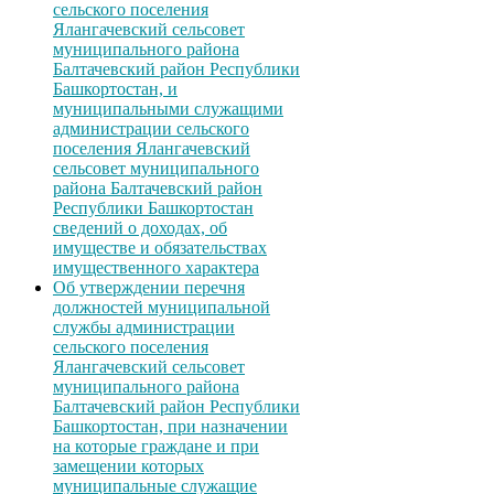
сельского поселения
Ялангачевский сельсовет
муниципального района
Балтачевский район Республики
Башкортостан, и
муниципальными служащими
администрации сельского
поселения Ялангачевский
сельсовет муниципального
района Балтачевский район
Республики Башкортостан
сведений о доходах, об
имуществе и обязательствах
имущественного характера
Об утверждении перечня
должностей муниципальной
службы администрации
сельского поселения
Ялангачевский сельсовет
муниципального района
Балтачевский район Республики
Башкортостан, при назначении
на которые граждане и при
замещении которых
муниципальные служащие