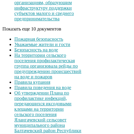
организациям, образующим
инфраструктуру поддержки
субъектов малого и среднего
предпринимательства
Показать еще 10 документов
Пожарная безопасность
Уважаемые жители и гости
Безопасность на воде
На территории сельского
поселения профилактическая
группа организовала рейды по
предупреждению происшествий
на воде и пожаров
Правила купания
Правила поведения на воде
Об утверждении Плана по
профилактике инфекций,
передающихся иксодовыми
клещами на территории
сельского поселения
Ялангачевский сельсовет
муниципального района
Балтачевский район Республики