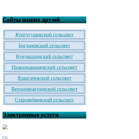
Сайты наших друзей
Кунтугушевский сельсовет
Богдановский сельсовет
Кундашлинский сельсовет
Нижнекарышевский сельсовет
Ялангачевский сельсовет
Верхнеянактаевский сельсовет
Староянбаевский сельсовет
Электронные услуги