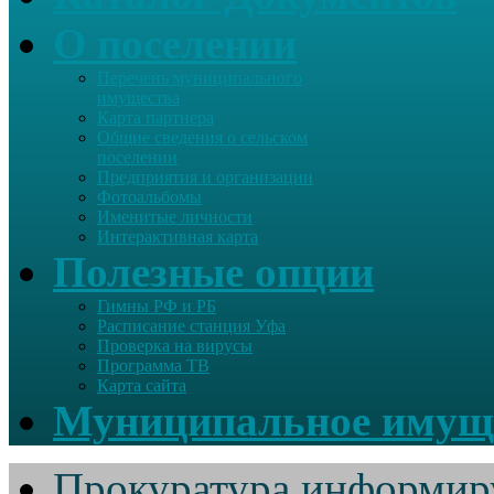
О поселении
Перечень муниципального
имущества
Карта партнера
Общие сведения о сельском
поселении
Предприятия и организации
Фотоальбомы
Именитые личности
Интерактивная карта
Полезные опции
Гимны РФ и РБ
Расписание станция Уфа
Проверка на вирусы
Программа ТВ
Карта сайта
Муниципальное имущ
Прокуратура информир