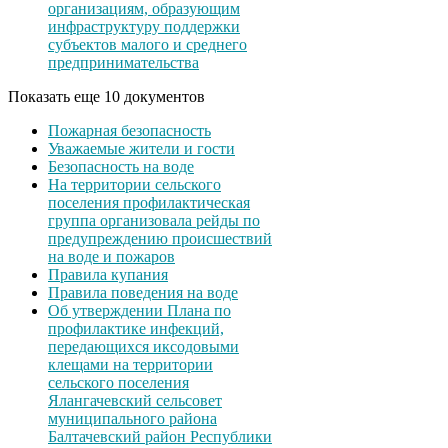
организациям, образующим
инфраструктуру поддержки
субъектов малого и среднего
предпринимательства
Показать еще 10 документов
Пожарная безопасность
Уважаемые жители и гости
Безопасность на воде
На территории сельского
поселения профилактическая
группа организовала рейды по
предупреждению происшествий
на воде и пожаров
Правила купания
Правила поведения на воде
Об утверждении Плана по
профилактике инфекций,
передающихся иксодовыми
клещами на территории
сельского поселения
Ялангачевский сельсовет
муниципального района
Балтачевский район Республики