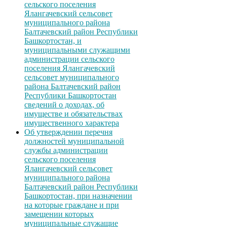
сельского поселения
Ялангачевский сельсовет
муниципального района
Балтачевский район Республики
Башкортостан, и
муниципальными служащими
администрации сельского
поселения Ялангачевский
сельсовет муниципального
района Балтачевский район
Республики Башкортостан
сведений о доходах, об
имуществе и обязательствах
имущественного характера
Об утверждении перечня
должностей муниципальной
службы администрации
сельского поселения
Ялангачевский сельсовет
муниципального района
Балтачевский район Республики
Башкортостан, при назначении
на которые граждане и при
замещении которых
муниципальные служащие