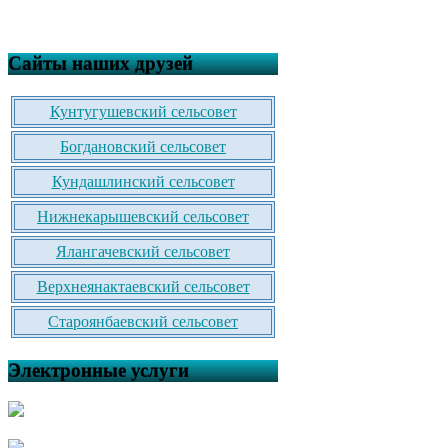
Сайты наших друзей
Кунтугушевский сельсовет
Богдановский сельсовет
Кундашлинский сельсовет
Нижнекарышевский сельсовет
Ялангачевский сельсовет
Верхнеянактаевский сельсовет
Староянбаевский сельсовет
Электронные услуги