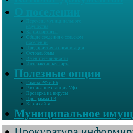
О поселении
Перечень муниципального
имущества
Карта партнера
Общие сведения о сельском
поселении
Предприятия и организации
Фотоальбомы
Именитые личности
Интерактивная карта
Полезные опции
Гимны РФ и РБ
Расписание станция Уфа
Проверка на вирусы
Программа ТВ
Карта сайта
Муниципальное имущ
Прокуратура информир