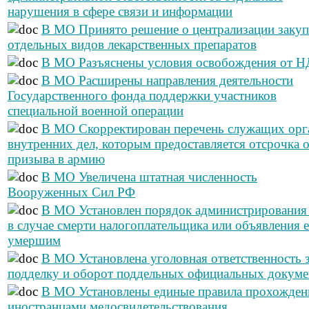
нарушения в сфере связи и информации
В МО Принято решение о централизации заку
отдельных видов лекарственных препаратов
В МО Разъяснены условия освобождения от 
В МО Расширены направления деятельности
Государственного фонда поддержки участников
специальной военной операции
В МО Скорректирован перечень служащих орг
внутренних дел, которым предоставляется отсрочка 
призыва в армию
В МО Увеличена штатная численность
Вооруженных Сил РФ
В МО Установлен порядок администрировани
в случае смерти налогоплательщика или объявления 
умершим
В МО Установлена уголовная ответственность 
подделку и оборот поддельных официальных докуме
В МО Установлены единые правила прохожден
иностранцами медосвидетельствования