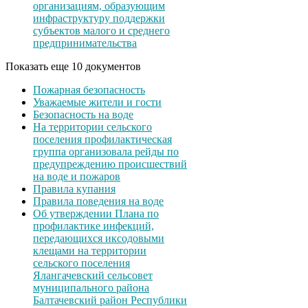
организациям, образующим
инфраструктуру поддержки
субъектов малого и среднего
предпринимательства
Показать еще 10 документов
Пожарная безопасность
Уважаемые жители и гости
Безопасность на воде
На территории сельского
поселения профилактическая
группа организовала рейды по
предупреждению происшествий
на воде и пожаров
Правила купания
Правила поведения на воде
Об утверждении Плана по
профилактике инфекций,
передающихся иксодовыми
клещами на территории
сельского поселения
Ялангачевский сельсовет
муниципального района
Балтачевский район Республики