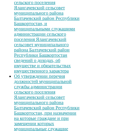
сельского поселения
Ялангачевский сельсовет
муниципального района
Балтачевский район Республики
Башкортостан, и
муниципальными служащими
администрации сельского
поселения Ялангачевский
сельсовет муниципального
района Балтачевский район
Республики Башкортостан
сведений о доходах, об
имуществе и обязательствах
имущественного характера
Об утверждении перечня
должностей муниципальной
службы администрации
сельского поселения
Ялангачевский сельсовет
муниципального района
Балтачевский район Республики
Башкортостан, при назначении
на которые граждане и при
замещении которых
муниципальные служащие