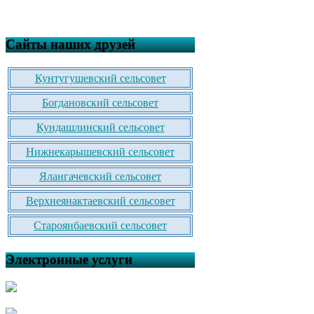
Сайты наших друзей
Кунтугушевский сельсовет
Богдановский сельсовет
Кундашлинский сельсовет
Нижнекарышевский сельсовет
Ялангачевский сельсовет
Верхнеянактаевский сельсовет
Староянбаевский сельсовет
Электронные услуги