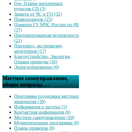
Ген. Планы населенных
пунктов СП (3)
Защита от ЧС и ГО (32)
Правопорядок (25)
Памятки ГУ МЧС России по РБ
(37)
Противопожарная безопасность
(21)
Противод. экстремизму,
антитеррор (17)
Благоустройство, Экология,
Охрана природы (16)
Энергосбережение (0)
Местное самоуправление,
общие вопросы….
Программа поддержки местных
инициатив (39)
Информация о льготах (5)
Контактная информация (0)
Местное самоуправление (20)
Муниципальные программы (8)
Планы проверок (0)