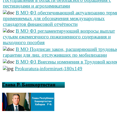
госуправления в области безопасного обращения с
пестицидами и агрохимикатами
В МО ФЗ обеспечивающий актуализацию терм
применяемых для обозначения международных
стандартов финансовой отчётности
В МО ФЗ регламентирующий вопросы выплат
судьям ежемесячного пожизненного содержания и
выходного пособия
В МО Подписан закон, расширяющий трудовы
гарантии для лиц, отслуживших по мобилизации
В МО ФЗ Внесены изменения в Трудовой коде
Prokuratura-informiruet-180x149
Глава Р. Башкортостан