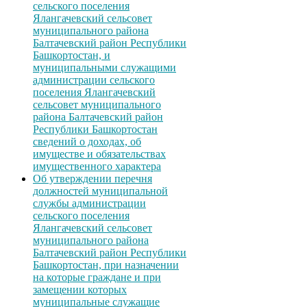
сельского поселения
Ялангачевский сельсовет
муниципального района
Балтачевский район Республики
Башкортостан, и
муниципальными служащими
администрации сельского
поселения Ялангачевский
сельсовет муниципального
района Балтачевский район
Республики Башкортостан
сведений о доходах, об
имуществе и обязательствах
имущественного характера
Об утверждении перечня
должностей муниципальной
службы администрации
сельского поселения
Ялангачевский сельсовет
муниципального района
Балтачевский район Республики
Башкортостан, при назначении
на которые граждане и при
замещении которых
муниципальные служащие