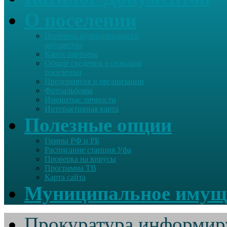
О поселении
Перечень муниципального
имущества
Карта партнера
Общие сведения о сельском
поселении
Предприятия и организации
Фотоальбомы
Именитые личности
Интерактивная карта
Полезные опции
Гимны РФ и РБ
Расписание станция Уфа
Проверка на вирусы
Программа ТВ
Карта сайта
Муниципальное имущ
Прокуратура информир