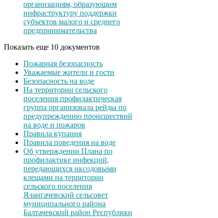
организациям, образующим
инфраструктуру поддержки
субъектов малого и среднего
предпринимательства
Показать еще 10 документов
Пожарная безопасность
Уважаемые жители и гости
Безопасность на воде
На территории сельского
поселения профилактическая
группа организовала рейды по
предупреждению происшествий
на воде и пожаров
Правила купания
Правила поведения на воде
Об утверждении Плана по
профилактике инфекций,
передающихся иксодовыми
клещами на территории
сельского поселения
Ялангачевский сельсовет
муниципального района
Балтачевский район Республики