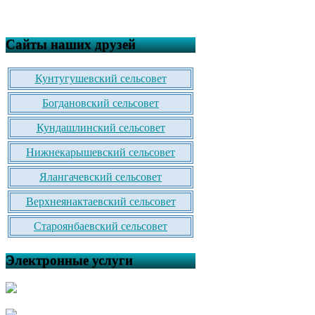
Сайты наших друзей
Кунтугушевский сельсовет
Богдановский сельсовет
Кундашлинский сельсовет
Нижнекарышевский сельсовет
Ялангачевский сельсовет
Верхнеянактаевский сельсовет
Староянбаевский сельсовет
Электронные услуги