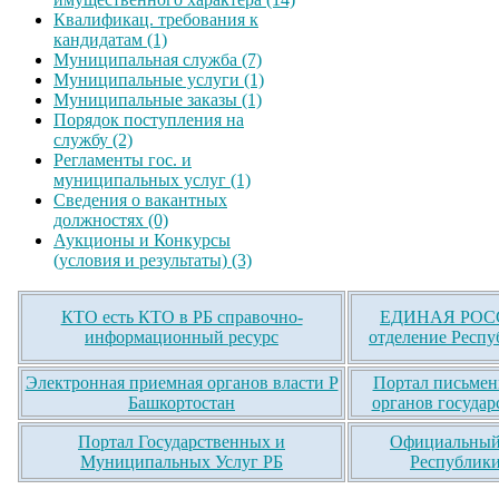
Квалификац. требования к
кандидатам (1)
Муниципальная служба (7)
Муниципальные услуги (1)
Муниципальные заказы (1)
Порядок поступления на
службу (2)
Регламенты гос. и
муниципальных услуг (1)
Сведения о вакантных
должностях (0)
Аукционы и Конкурсы
(условия и результаты) (3)
КТО есть КТО в РБ справочно-
ЕДИНАЯ РОСС
информационный ресурс
отделение Респу
Электронная приемная органов власти Р
Портал письмен
Башкортостан
органов государ
Портал Государственных и
Официальный 
Муниципальных Услуг РБ
Республики