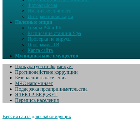
Фотоальбомы
Именитые личности
Интерактивная карта
Полезные опции
Гимны РФ и РБ
Расписание станция Уфа
Проверка на вирусы
Программа ТВ
Карта сайта
Муниципальное имущество
Прокуратура информирует
Противодействие коррупции
Безопасность населения
МЧС напоминает
Поддержка предпринимательства
ЭЛЕКТР. БЮДЖЕТ
Перепись населения
Версия сайта для слабовидящих