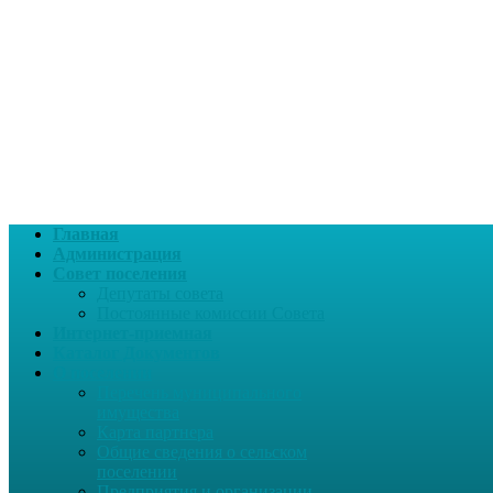
Главная
Администрация
Совет поселения
Депутаты совета
Постоянные комиссии Совета
Интернет-приемная
Каталог Документов
О поселении
Перечень муниципального
имущества
Карта партнера
Общие сведения о сельском
поселении
Предприятия и организации