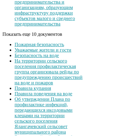
предпринимательства и
организациям, образующим
инфраструктуру поддержки
субъектов малого и среднего
предпринимательства
Показать еще 10 документов
Пожарная безопасность
Уважаемые жители и гости
Безопасность на воде
На территории сельского
поселения профилактическая
группа организовала рейды по
предупреждению происшествий
на воде и пожаров
Правила купания
Правила поведения на воде
Об утверждении Плана по
профилактике инфекций,
передающихся иксодовыми
клещами на территории
сельского поселения
Ялангачевский сельсовет
муниципального района