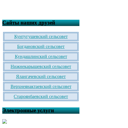
Сайты наших друзей
Кунтугушевский сельсовет
Богдановский сельсовет
Кундашлинский сельсовет
Нижнекарышевский сельсовет
Ялангачевский сельсовет
Верхнеянактаевский сельсовет
Староянбаевский сельсовет
Электронные услуги