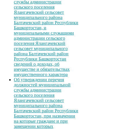
службы администрации
сельского поселения
Ялангачевский сельсовет
муниципального района
Балтачевский район Республики
Башкортостан, и
муниципальными служащими
администрации сельского
поселения Ялангачевский
сельсовет муниципального
района Балтачевский район
Республики Башкортостан
сведений о доходах, об
имуществе и обязательствах
имущественного характера
Об утверждении перечня
должностей муниципальной
службы администрации
сельского поселения
Ялангачевский сельсовет
муниципального района
Балтачевский район Республики
Башкортостан, при назначении
на которые граждане и при
замещении которых