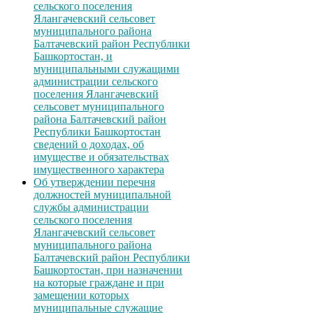
сельского поселения
Ялангачевский сельсовет
муниципального района
Балтачевский район Республики
Башкортостан, и
муниципальными служащими
администрации сельского
поселения Ялангачевский
сельсовет муниципального
района Балтачевский район
Республики Башкортостан
сведений о доходах, об
имуществе и обязательствах
имущественного характера
Об утверждении перечня
должностей муниципальной
службы администрации
сельского поселения
Ялангачевский сельсовет
муниципального района
Балтачевский район Республики
Башкортостан, при назначении
на которые граждане и при
замещении которых
муниципальные служащие