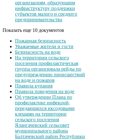
организациям, образующим
инфраструктуру поддержки
субъектов малого и среднего
предпринимательства
Показать еще 10 документов
Пожарная безопасность
Уважаемые жители и гости
Безопасность на воде
На территории сельского
поселения профилактическая
группа организовала рейды по
предупреждению происшествий
на воде и пожаров
Правила купания
Правила поведения на воде
Об утверждении Плана по
профилактике инфекций,
передающихся иксодовыми
клещами на территории
сельского поселения
Ялангачевский сельсовет
муниципального района
Балтачевский район Республики