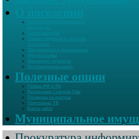
О поселении
Перечень муниципального
имущества
Карта партнера
Общие сведения о сельском
поселении
Предприятия и организации
Фотоальбомы
Именитые личности
Интерактивная карта
Полезные опции
Гимны РФ и РБ
Расписание станция Уфа
Проверка на вирусы
Программа ТВ
Карта сайта
Муниципальное имущ
Прокуратура информир