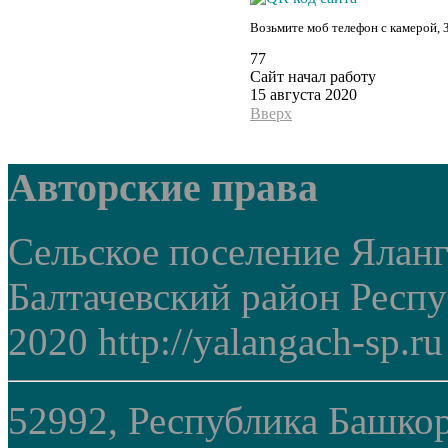
Возьмите моб телефон с камерой, 
77
Сайт начал работу
15 августа 2020
Вверх
Авторские права
Сельское поселение Ялан
Балтачевский район Респ
2020 http://yalangach-sp.ru
52992, Республика Башкор