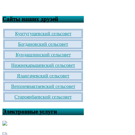
Сайты наших друзей
Кунтугушевский сельсовет
Богдановский сельсовет
Кундашлинский сельсовет
Нижнекарышевский сельсовет
Ялангачевский сельсовет
Верхнеянактаевский сельсовет
Староянбаевский сельсовет
Электронные услуги