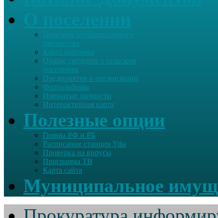
О поселении
Перечень муниципального
имущества
Карта партнера
Общие сведения о сельском
поселении
Предприятия и организации
Фотоальбомы
Именитые личности
Интерактивная карта
Полезные опции
Гимны РФ и РБ
Расписание станция Уфа
Проверка на вирусы
Программа ТВ
Карта сайта
Муниципальное имущ
Прокуратура информир