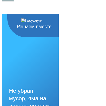
Решаем вместе
Не убран
мусор, яма на
дороге, не горит