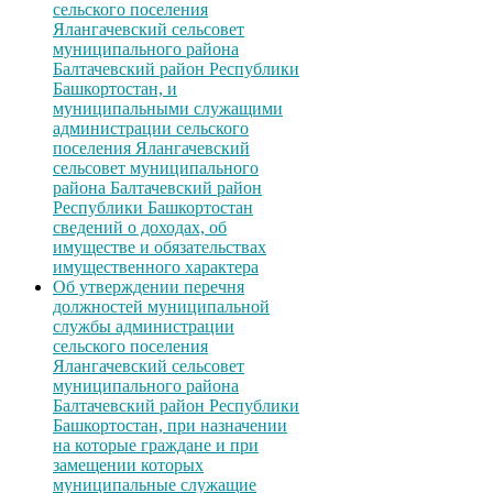
сельского поселения
Ялангачевский сельсовет
муниципального района
Балтачевский район Республики
Башкортостан, и
муниципальными служащими
администрации сельского
поселения Ялангачевский
сельсовет муниципального
района Балтачевский район
Республики Башкортостан
сведений о доходах, об
имуществе и обязательствах
имущественного характера
Об утверждении перечня
должностей муниципальной
службы администрации
сельского поселения
Ялангачевский сельсовет
муниципального района
Балтачевский район Республики
Башкортостан, при назначении
на которые граждане и при
замещении которых
муниципальные служащие