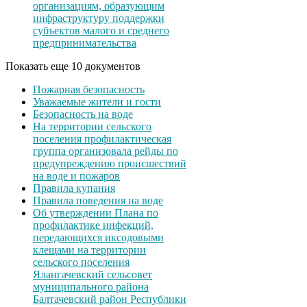
организациям, образующим
инфраструктуру поддержки
субъектов малого и среднего
предпринимательства
Показать еще 10 документов
Пожарная безопасность
Уважаемые жители и гости
Безопасность на воде
На территории сельского
поселения профилактическая
группа организовала рейды по
предупреждению происшествий
на воде и пожаров
Правила купания
Правила поведения на воде
Об утверждении Плана по
профилактике инфекций,
передающихся иксодовыми
клещами на территории
сельского поселения
Ялангачевский сельсовет
муниципального района
Балтачевский район Республики