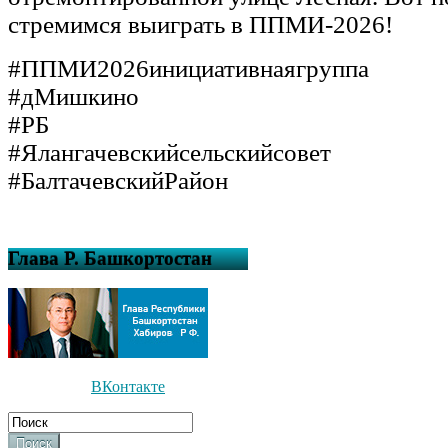
стремимся выиграть в ППМИ-2026!
#ППМИ2026инициативнаягруппа
#дМишкино
#РБ
#Ялангачевскийсельскийсовет
#БалтачевскийРайон
Глава Р. Башкортостан
ВКонтакте
Поиск