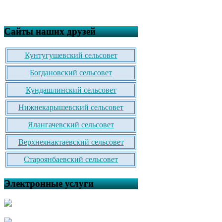
Сайты наших друзей
Кунтугушевский сельсовет
Богдановский сельсовет
Кундашлинский сельсовет
Нижнекарышевский сельсовет
Ялангачевский сельсовет
Верхнеянактаевский сельсовет
Староянбаевский сельсовет
Электронные услуги